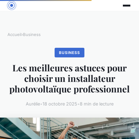
Accueil
›
Business
BUSINESS
Les meilleures astuces pour
choisir un installateur
photovoltaïque professionnel
Aurélie
•
18 octobre 2025
•
8 min de lecture